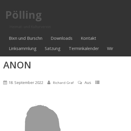
Pölling
Heimat- und Kulturverein
Bixn und Burschn
Downloads
Kontakt
Linksammlung
Satzung
Terminkalender
Wir
ANON
18. September 2022
Aus
Richard Graf