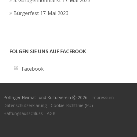
3. Garagenflohmarkt
17. Mai 2023
Bürgerfest
17. Mai 2023
FOLGEN SIE UNS AUF FACEBOOK
Facebook
Pöllinger Heimat- und Kulturverein Ⓒ 2026 -
Impressum
-
Datenschutzerklärung
-
Cookie-Richtlinie (EU)
-
Haftungsausschluss
-
AGB