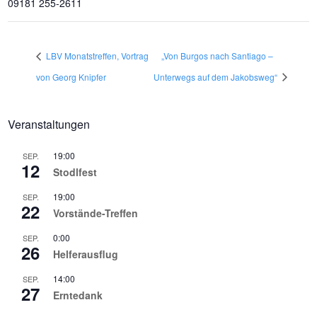
09181 255-2611
LBV Monatstreffen, Vortrag
„Von Burgos nach Santiago –
von Georg Knipfer
Unterwegs auf dem Jakobsweg“
Veranstaltungen
19:00
SEP.
12
Stodlfest
19:00
SEP.
22
Vorstände-Treffen
0:00
SEP.
26
Helferausflug
14:00
SEP.
27
Erntedank