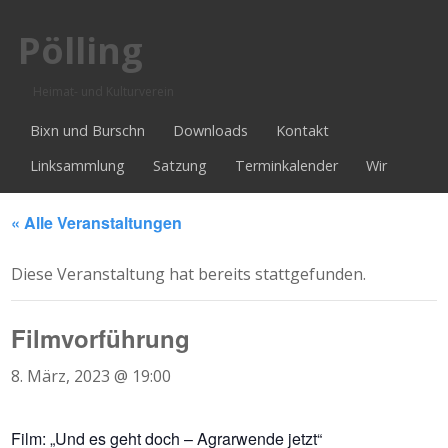
Pölling
Heimat- und Kulturverein
Bixn und Burschn
Downloads
Kontakt
Linksammlung
Satzung
Terminkalender
Wir
« Alle Veranstaltungen
Diese Veranstaltung hat bereits stattgefunden.
Filmvorführung
8. März, 2023 @ 19:00
Film: „Und es geht doch – Agrarwende jetzt“