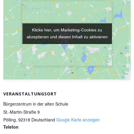
Klicke hier, um Marketing-Cookies zu
Klicke hier, um Marketing-Cookies zu
akzeptieren und diesen Inhalt zu aktivieren
akzeptieren und diesen Inhalt zu aktivieren
VERANSTALTUNGSORT
Bürgerzentrum in der alten Schule
St.-Martin-Straße 9
Pölling
,
92318
Deutschland
Google Karte anzeigen
Telefon