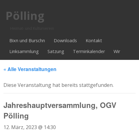
Pölling
Heimat- und Kulturverein
Bixn und Burschn
Downloads
Kontakt
Linksammlung
Satzung
Terminkalender
Wir
« Alle Veranstaltungen
Diese Veranstaltung hat bereits stattgefunden.
Jahreshauptversammlung, OGV
Pölling
12. März, 2023 @ 14:30