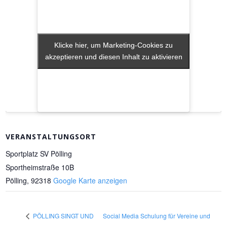
Klicke hier, um Marketing-Cookies zu
Klicke hier, um Marketing-Cookies zu
akzeptieren und diesen Inhalt zu aktivieren
akzeptieren und diesen Inhalt zu aktivieren
VERANSTALTUNGSORT
Sportplatz SV Pölling
Sportheimstraße 10B
Pölling
,
92318
Google Karte anzeigen
PÖLLING SINGT UND
Social Media Schulung für Vereine und