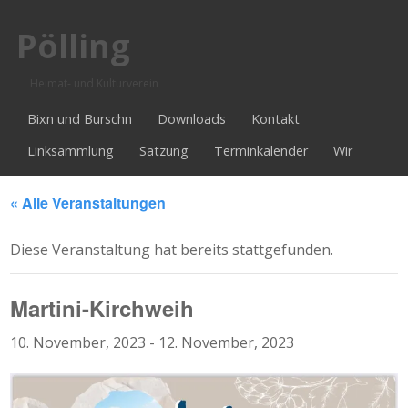
Pölling
Heimat- und Kulturverein
Bixn und Burschn
Downloads
Kontakt
Linksammlung
Satzung
Terminkalender
Wir
« Alle Veranstaltungen
Diese Veranstaltung hat bereits stattgefunden.
Martini-Kirchweih
10. November, 2023
-
12. November, 2023