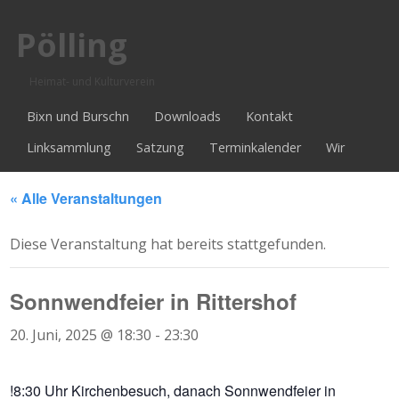
Pölling
Heimat- und Kulturverein
Bixn und Burschn
Downloads
Kontakt
Linksammlung
Satzung
Terminkalender
Wir
« Alle Veranstaltungen
Diese Veranstaltung hat bereits stattgefunden.
Sonnwendfeier in Rittershof
20. Juni, 2025 @ 18:30
-
23:30
!8:30 Uhr Kirchenbesuch, danach Sonnwendfeier in