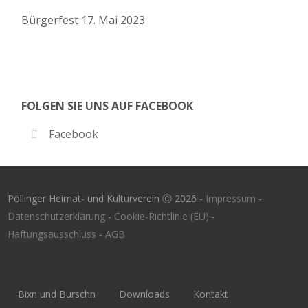
Bürgerfest
17. Mai 2023
FOLGEN SIE UNS AUF FACEBOOK
Facebook
Pöllinger Heimat- und Kulturverein Ⓒ 2026 -
Impressum
-
Datenschutzerklärung
-
Cookie-Richtlinie (EU)
-
Haftungsausschluss
-
AGB
Bixn und Burschn
Downloads
Kontakt