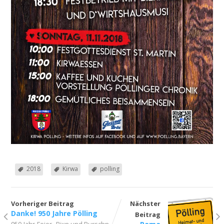
2018
Kirwa
polling
Vorheriger Beitrag
Nächster
Danke! 950 Jahre Pölling
Beitrag
,