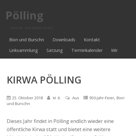
Pölling
Heimat- und Kulturverein
Bixn und Burschn
Downloads
Kontakt
Linksammlung
Satzung
Terminkalender
Wir
KIRWA PÖLLING
,
25. Oktober 2018
Aus
950-Jahr-Feier
Bixn
M. B.
und Burschn
Dieses Jahr findet in Pölling endlich wieder eine
öffentliche Kirwa statt und bietet eine weitere