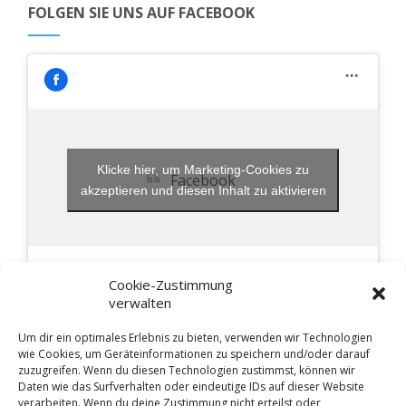
FOLGEN SIE UNS AUF FACEBOOK
Klicke hier, um Marketing-Cookies zu
Facebook
akzeptieren und diesen Inhalt zu aktivieren
Cookie-Zustimmung
verwalten
Um dir ein optimales Erlebnis zu bieten, verwenden wir Technologien
wie Cookies, um Geräteinformationen zu speichern und/oder darauf
Pöllinger Heimat- und Kulturverein Ⓒ 2026 -
Impressum
-
zuzugreifen. Wenn du diesen Technologien zustimmst, können wir
Daten wie das Surfverhalten oder eindeutige IDs auf dieser Website
Datenschutzerklärung
-
Cookie-Richtlinie (EU)
-
verarbeiten. Wenn du deine Zustimmung nicht erteilst oder