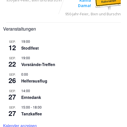
950-Jahr-Feier
Bixn und Burschn
Rama
Dama!
,
950-Jahr-Feier
Bixn und Burschn
Veranstaltungen
19:00
SEP.
12
Stodlfest
19:00
SEP.
22
Vorstände-Treffen
0:00
SEP.
26
Helferausflug
14:00
SEP.
27
Erntedank
15:00
-
18:00
SEP.
27
Tanzkaffee
Kalender anzeigen