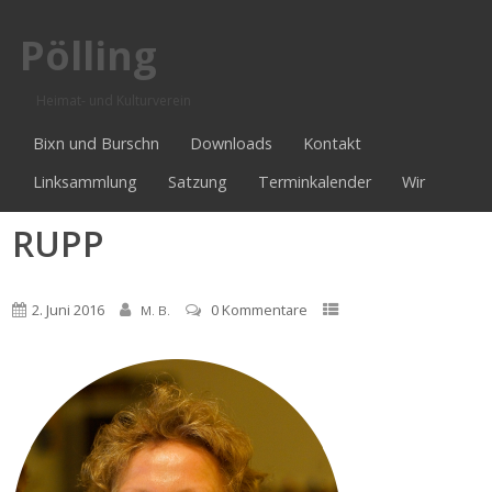
Pölling
Heimat- und Kulturverein
Bixn und Burschn
Downloads
Kontakt
Linksammlung
Satzung
Terminkalender
Wir
RUPP
2. Juni 2016
0 Kommentare
M. B.