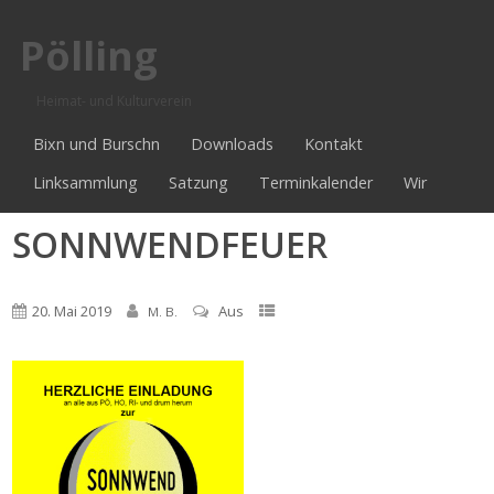
Pölling
Heimat- und Kulturverein
Bixn und Burschn
Downloads
Kontakt
Linksammlung
Satzung
Terminkalender
Wir
SONNWENDFEUER
20. Mai 2019
Aus
M. B.