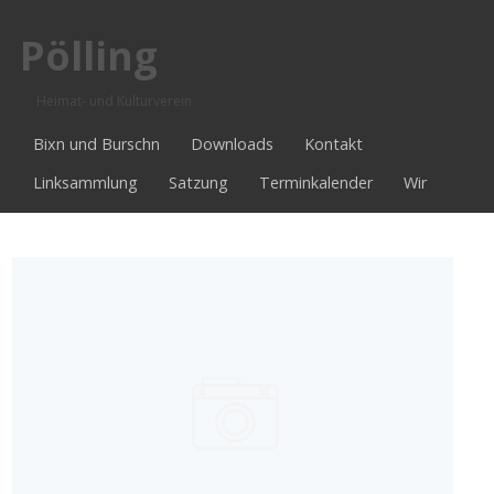
Pölling
Heimat- und Kulturverein
Bixn und Burschn
Downloads
Kontakt
Linksammlung
Satzung
Terminkalender
Wir