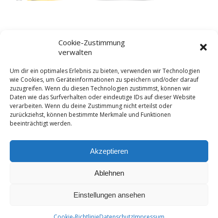
Cookie-Zustimmung
verwalten
Um dir ein optimales Erlebnis zu bieten, verwenden wir Technologien
wie Cookies, um Geräteinformationen zu speichern und/oder darauf
Pöllinger Heimat- und Kulturverein Ⓒ 2026 -
Impressum
-
zuzugreifen. Wenn du diesen Technologien zustimmst, können wir
Daten wie das Surfverhalten oder eindeutige IDs auf dieser Website
Datenschutzerklärung
-
Cookie-Richtlinie (EU)
-
verarbeiten. Wenn du deine Zustimmung nicht erteilst oder
Haftungsausschluss
-
AGB
zurückziehst, können bestimmte Merkmale und Funktionen
beeinträchtigt werden.
Akzeptieren
Bixn und Burschn
Downloads
Kontakt
Ablehnen
Linksammlung
Satzung
Terminkalender
Wir
Einstellungen ansehen
Cookie-Richtlinie
Datenschutz
Impressum