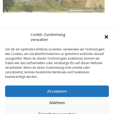
Cookie-Zustimmung
verwalten
Um dir ein optimales Erlebnis zu bieten, verwenden wir Technologien
wie Cookies, um Geräteinformationen zu speichern und/oder darauf
Pöllinger Heimat- und Kulturverein Ⓒ 2026 -
Impressum
-
zuzugreifen. Wenn du diesen Technologien zustimmst, können wir
Daten wie das Surfverhalten oder eindeutige IDs auf dieser Website
Datenschutzerklärung
-
Cookie-Richtlinie (EU)
-
verarbeiten. Wenn du deine Zustimmung nicht erteilst oder
Haftungsausschluss
-
AGB
zurückziehst, können bestimmte Merkmale und Funktionen
beeinträchtigt werden.
Akzeptieren
Bixn und Burschn
Downloads
Kontakt
Ablehnen
Linksammlung
Satzung
Terminkalender
Wir