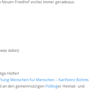
am Neuen Friedhof vorbei immer geradeaus.
twas dabei)
lige Helfer!
iftung Menschen für Menschen – Karlheinz Böhms
 an den gemeinnützigen
Pölling
er Heimat- und