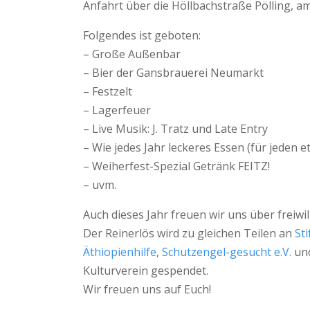
Anfahrt über die Höllbachstraße Pölling, 
Folgendes ist geboten:
– Große Außenbar
– Bier der Gansbrauerei Neumarkt
– Festzelt
– Lagerfeuer
– Live Musik: J. Tratz und Late Entry
– Wie jedes Jahr leckeres Essen (für jeden e
– Weiherfest-Spezial Getränk FEITZ!
– uvm.
Auch dieses Jahr freuen wir uns über freiwil
Der Reinerlös wird zu gleichen Teilen an
St
Äthiopienhilfe
,
Schutzengel-gesucht e.V.
und
Kulturverein gespendet.
Wir freuen uns auf Euch!