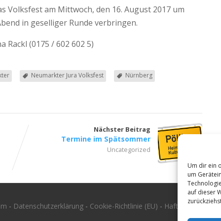
s Volksfest am Mittwoch, den 16. August 2017 um
bend in geselliger Runde verbringen.
na Rackl (0175 / 602 602 5)
ter
Neumarkter Jura Volksfest
Nürnberg
Nächster Beitrag
Termine im Spätsommer
Uncategorized
Um dir ein 
um Gerätein
Technologie
auf dieser 
zurückziehs
um
-
Datenschutzerklärung
-
Cookie-Richtlinie (EU)
-
Haftungsausschlu