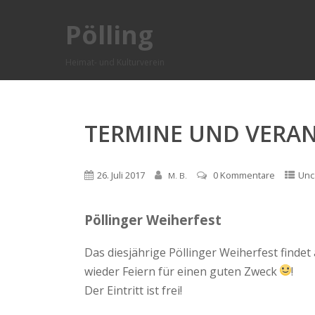
Pölling
Heimat- und Kulturverein
TERMINE UND VERA
26. Juli 2017
0 Kommentare
Unc
M. B.
Pöllinger Weiherfest
Das diesjährige Pöllinger Weiherfest findet
wieder Feiern für einen guten Zweck
!
Der Eintritt ist frei!