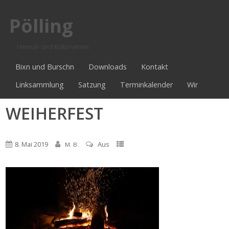
Pölling
Heimat- und Kulturverein
Bixn und Burschn
Downloads
Kontakt
Linksammlung
Satzung
Terminkalender
Wir
WEIHERFEST
8. Mai 2019
Aus
M. B.