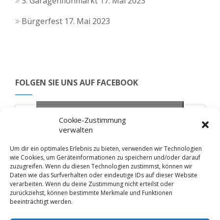
3. Garagenflohmarkt
17. Mai 2023
Bürgerfest
17. Mai 2023
FOLGEN SIE UNS AUF FACEBOOK
Klicke hier, um Marketing-Cookies zu
Facebook
Cookie-Zustimmung
akzeptieren und diesen Inhalt zu aktivieren
verwalten
Um dir ein optimales Erlebnis zu bieten, verwenden wir Technologien
wie Cookies, um Geräteinformationen zu speichern und/oder darauf
Pöllinger Heimat- und Kulturverein Ⓒ 2026 -
Impressum
-
zuzugreifen. Wenn du diesen Technologien zustimmst, können wir
Daten wie das Surfverhalten oder eindeutige IDs auf dieser Website
Datenschutzerklärung
-
Cookie-Richtlinie (EU)
-
verarbeiten. Wenn du deine Zustimmung nicht erteilst oder
Haftungsausschluss
-
AGB
zurückziehst, können bestimmte Merkmale und Funktionen
beeinträchtigt werden.