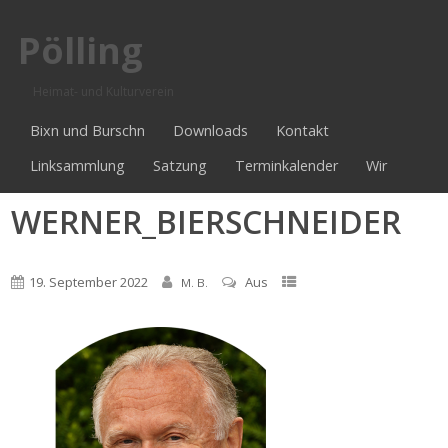
Pölling
Heimat- und Kulturverein
Bixn und Burschn
Downloads
Kontakt
Linksammlung
Satzung
Terminkalender
Wir
WERNER_BIERSCHNEIDER
19. September 2022
Aus
M. B.