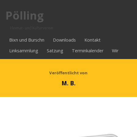
Pölling
Heimat- und Kulturverein
Bixn und Burschn
Downloads
Kontakt
Linksammlung
Satzung
Terminkalender
Wir
Veröffentlicht von
M. B.