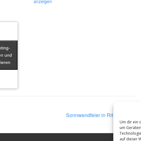
anzeigen
eting-
eting-
en und
en und
vieren
vieren
Sonnwendfeier in Rittershof
Um dir ein 
um Gerätein
Technologie
auf dieser 