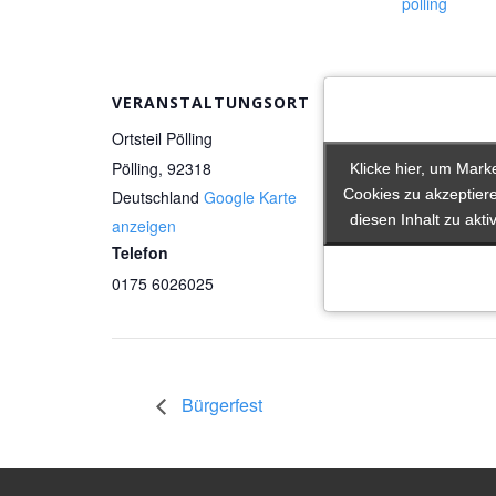
polling
VERANSTALTUNGSORT
Ortsteil Pölling
Pölling
,
92318
Klicke hier, um Mark
Klicke hier, um Mark
Cookies zu akzeptier
Cookies zu akzeptier
Deutschland
Google Karte
diesen Inhalt zu akti
diesen Inhalt zu akti
anzeigen
Telefon
0175 6026025‬
Bürgerfest