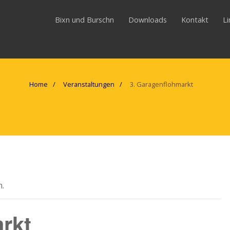
Bixn und Burschn
Downloads
Kontakt
L
Home
Veranstaltungen
3. Garagenflohmarkt
n.
rkt