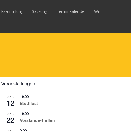
inksammlung
Satzung
Terminkalender
Wir
Veranstaltungen
19:00
SEP.
12
Stodlfest
19:00
SEP.
22
Vorstände-Treffen
0:00
SEP.