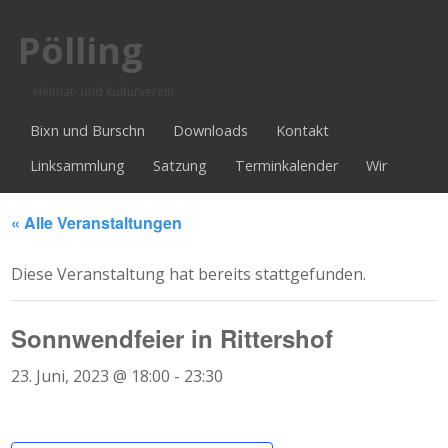
Pölling
Heimat- und Kulturverein
Bixn und Burschn
Downloads
Kontakt
Linksammlung
Satzung
Terminkalender
Wir
« Alle Veranstaltungen
Diese Veranstaltung hat bereits stattgefunden.
Sonnwendfeier in Rittershof
23. Juni, 2023 @ 18:00
-
23:30