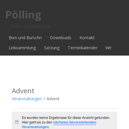
Pölling
Heimat- und Kulturverein
Bixn und Burschn
Downloads
Kontakt
Linksammlung
Satzung
Terminkalender
Wir
Advent
Veranstaltungen
Advent
Veranstaltungen
Es wurden keine Ergebnisse für diese Ansicht gefunden.
Hier geht es zu den
nächsten bevorstehenden
Hinweis
Veranstaltungen
.