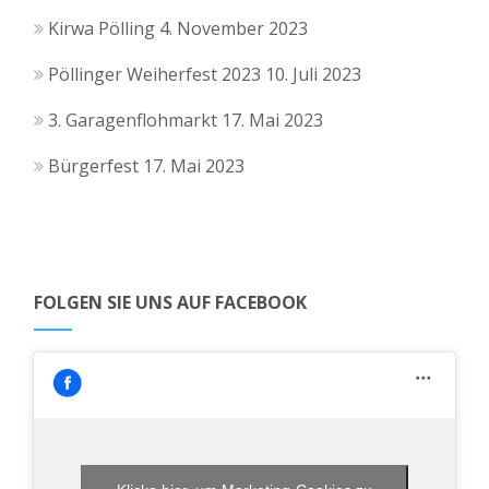
i
u
l
Kirwa Pölling
4. November 2023
g
n
t
Pöllinger Weiherfest 2023
10. Juli 2023
a
d
u
t
3. Garagenflohmarkt
17. Mai 2023
A
i
n
Bürgerfest
17. Mai 2023
o
n
g
n
s
e
i
n
FOLGEN SIE UNS AUF FACEBOOK
c
h
t
e