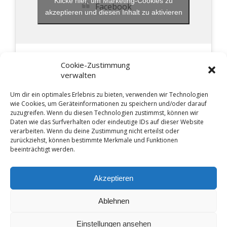
Klicke hier, um Marketing-Cookies zu
Facebook
akzeptieren und diesen Inhalt zu aktivieren
n
,
N
Cookie-Zustimmung
verwalten
a
Um dir ein optimales Erlebnis zu bieten, verwenden wir Technologien
v
wie Cookies, um Geräteinformationen zu speichern und/oder darauf
Pöllinger Heimat- und Kulturverein Ⓒ 2026 -
Impressum
-
zuzugreifen. Wenn du diesen Technologien zustimmst, können wir
Daten wie das Surfverhalten oder eindeutige IDs auf dieser Website
Datenschutzerklärung
-
Cookie-Richtlinie (EU)
-
i
verarbeiten. Wenn du deine Zustimmung nicht erteilst oder
Haftungsausschluss
-
AGB
zurückziehst, können bestimmte Merkmale und Funktionen
g
beeinträchtigt werden.
a
Akzeptieren
Bixn und Burschn
Downloads
Kontakt
t
Ablehnen
Linksammlung
Satzung
Terminkalender
Wir
i
Einstellungen ansehen