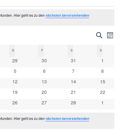
efunden. Hier geht es zu den
nächsten bevorstehenden
Veranstal
Veranst
Suche
Monat
Ansicht
Suche
CH
D
DONNERSTAG
F
FREITAG
S
SAMSTAG
S
SONNTAG
Navigat
und
0
0
0
0
29
30
31
1
altungen
Veranstaltungen
Veranstaltungen
Veranstaltungen
Veranstaltung
Ansichten,
0
0
0
0
5
6
7
8
altungen
Veranstaltungen
Veranstaltungen
Veranstaltungen
Veranstaltung
0
0
0
0
12
13
14
15
Navigation
altungen
Veranstaltungen
Veranstaltungen
Veranstaltungen
Veranstaltung
0
0
0
0
19
20
21
22
altungen
Veranstaltungen
Veranstaltungen
Veranstaltungen
Veranstaltung
0
0
0
0
26
27
28
1
altungen
Veranstaltungen
Veranstaltungen
Veranstaltungen
Veranstaltung
efunden. Hier geht es zu den
nächsten bevorstehenden