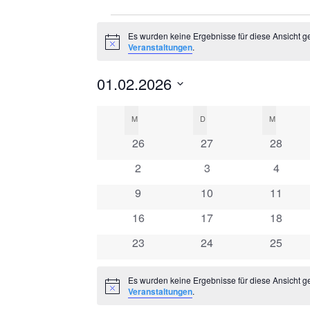
Veranstaltungen
Es wurden keine Ergebnisse für diese Ansicht g
Hinweis
Veranstaltungen
.
01.02.2026
Datum
Kalender
M
MONTAG
D
DIENSTAG
M
MITTWO
wählen.
0
0
0
von
26
27
28
Veranstaltungen
Veranstaltungen
Veranst
0
0
0
2
3
4
Veranstaltungen
Veranstaltungen
Veranstaltungen
Veranst
0
0
0
9
10
11
Veranstaltungen
Veranstaltungen
Veranst
0
0
0
16
17
18
Veranstaltungen
Veranstaltungen
Veranst
0
0
0
23
24
25
Veranstaltungen
Veranstaltungen
Veranst
Es wurden keine Ergebnisse für diese Ansicht g
Hinweis
Veranstaltungen
.