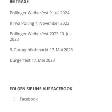
BEITRÄGE
Pöllinger Weiherfest
9. Juli 2024
Kirwa Pölling
4. November 2023
tungen
altung
Pöllinger Weiherfest 2023
10. Juli
en-
2023
ion
3. Garagenflohmarkt
17. Mai 2023
en
Bürgerfest
17. Mai 2023
en
en
en
FOLGEN SIE UNS AUF FACEBOOK
en
Facebook