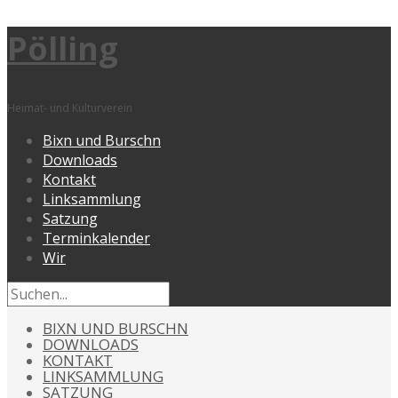
Pölling
Heimat- und Kulturverein
Bixn und Burschn
Downloads
Kontakt
Linksammlung
Satzung
Terminkalender
Wir
BIXN UND BURSCHN
DOWNLOADS
KONTAKT
LINKSAMMLUNG
SATZUNG