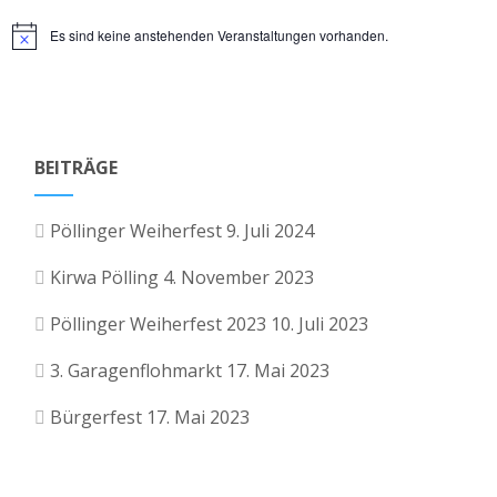
g
i
Es sind keine anstehenden Veranstaltungen vorhanden.
Hinweis
e
c
h
n
t
S
BEITRÄGE
e
u
n
Pöllinger Weiherfest
9. Juli 2024
-
c
Kirwa Pölling
4. November 2023
N
h
a
Pöllinger Weiherfest 2023
10. Juli 2023
e
v
3. Garagenflohmarkt
17. Mai 2023
i
u
Bürgerfest
17. Mai 2023
g
n
a