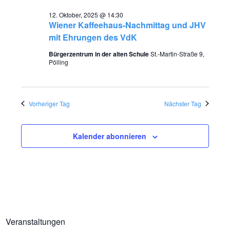
wählen.
r
12.
12. Oktober, 2025 @ 14:30
r
a
Wiener Kaffeehaus-Nachmittag und JHV
mit Ehrungen des VdK
Oktober,
a
n
Bürgerzentrum in der alten Schule
St.-Martin-Straße 9,
s
2025
n
Pölling
t
s
a
Vorheriger Tag
Nächster Tag
t
l
t
a
Kalender abonnieren
u
l
n
t
g
A
u
n
n
Veranstaltungen
s