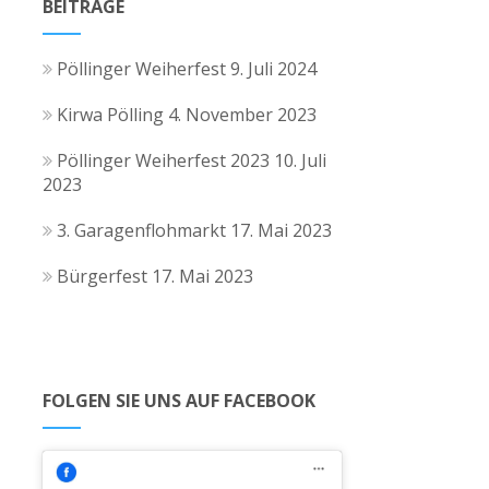
BEITRÄGE
Pöllinger Weiherfest
9. Juli 2024
Kirwa Pölling
4. November 2023
tungen
altung
Pöllinger Weiherfest 2023
10. Juli
en-
2023
ion
3. Garagenflohmarkt
17. Mai 2023
en
Bürgerfest
17. Mai 2023
en
en
en
FOLGEN SIE UNS AUF FACEBOOK
en