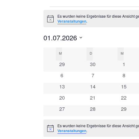
Veranstaltungen
Es wurden keine Ergebnisse für diese Ansicht g
Hinweis
Veranstaltungen
.
01.07.2026
Datum
Kalender
M
MONTAG
D
DIENSTAG
M
MITTWO
wählen.
0
0
0
von
29
30
1
Veranstaltungen
Veranstaltungen
Veranst
0
0
0
6
7
8
Veranstaltungen
Veranstaltungen
Veranstaltungen
Veranst
0
0
0
13
14
15
Veranstaltungen
Veranstaltungen
Veranst
0
0
0
20
21
22
Veranstaltungen
Veranstaltungen
Veranst
0
0
0
27
28
29
Veranstaltungen
Veranstaltungen
Veranst
Es wurden keine Ergebnisse für diese Ansicht g
Hinweis
Veranstaltungen
.