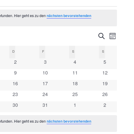
efunden. Hier geht es zu den
nächsten bevorstehenden
Veranstal
Veranst
Suche
Monat
Ansicht
Suche
CH
D
DONNERSTAG
F
FREITAG
S
SAMSTAG
S
SONNTAG
Navigat
und
0
0
0
0
2
3
4
5
altungen
Veranstaltungen
Veranstaltungen
Veranstaltungen
Veranstaltung
Ansichten,
0
0
0
0
9
10
11
12
altungen
Veranstaltungen
Veranstaltungen
Veranstaltungen
Veranstaltung
0
0
0
0
16
17
18
19
Navigation
altungen
Veranstaltungen
Veranstaltungen
Veranstaltungen
Veranstaltung
0
0
0
0
23
24
25
26
altungen
Veranstaltungen
Veranstaltungen
Veranstaltungen
Veranstaltung
0
0
0
0
30
31
1
2
altungen
Veranstaltungen
Veranstaltungen
Veranstaltungen
Veranstaltung
efunden. Hier geht es zu den
nächsten bevorstehenden