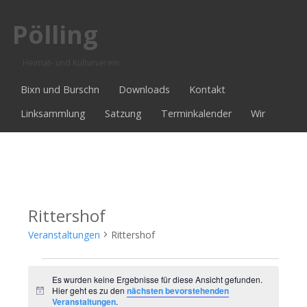
Pölling
Heimat- und Kulturverein
Bixn und Burschn
Downloads
Kontakt
Linksammlung
Satzung
Terminkalender
Wir
Rittershof
Veranstaltungen
Rittershof
Veranstaltungen
Es wurden keine Ergebnisse für diese Ansicht gefunden.
Hier geht es zu den
nächsten bevorstehenden
Hinweis
Veranstaltungen
.