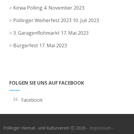
i
u
l
Kirwa Pölling
4. November 2023
g
n
t
Pöllinger Weiherfest 2023
10. Juli 2023
a
d
u
t
3. Garagenflohmarkt
17. Mai 2023
A
i
n
Bürgerfest
17. Mai 2023
o
n
g
n
s
e
i
n
FOLGEN SIE UNS AUF FACEBOOK
c
Facebook
h
t
Pöllinger Heimat- und Kulturverein Ⓒ 2026 -
Impressum
-
e