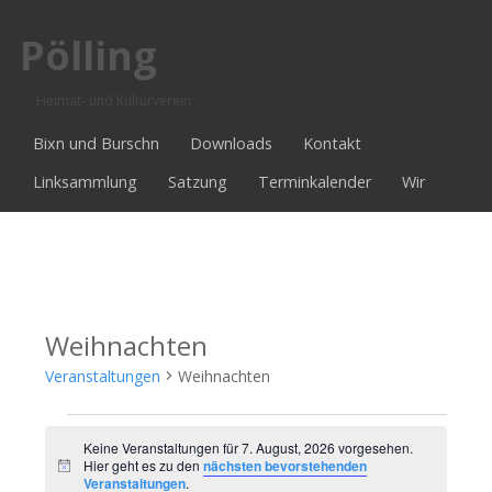
Pölling
Heimat- und Kulturverein
Bixn und Burschn
Downloads
Kontakt
Linksammlung
Satzung
Terminkalender
Wir
Weihnachten
Veranstaltungen
Weihnachten
Veranstaltungen
Keine Veranstaltungen für 7. August, 2026 vorgesehen.
Hier geht es zu den
nächsten bevorstehenden
Hinweis
für
Veranstaltungen
.