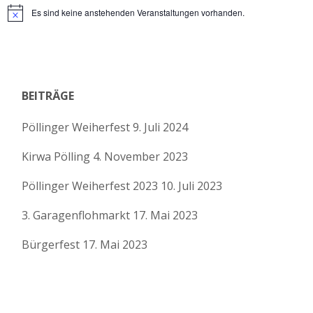
Es sind keine anstehenden Veranstaltungen vorhanden.
A
u
Hinweis
n
n
s
g
i
BEITRÄGE
e
c
Pöllinger Weiherfest
9. Juli 2024
h
n
t
Kirwa Pölling
4. November 2023
S
e
Pöllinger Weiherfest 2023
10. Juli 2023
u
n
3. Garagenflohmarkt
17. Mai 2023
-
c
Bürgerfest
17. Mai 2023
N
h
a
e
v