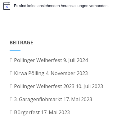
Es sind keine anstehenden Veranstaltungen vorhanden.
A
u
Hinweis
n
n
s
g
i
BEITRÄGE
e
c
h
Pöllinger Weiherfest
9. Juli 2024
n
t
Kirwa Pölling
4. November 2023
S
e
Pöllinger Weiherfest 2023
10. Juli 2023
u
n
3. Garagenflohmarkt
17. Mai 2023
-
c
N
Bürgerfest
17. Mai 2023
h
a
e
v