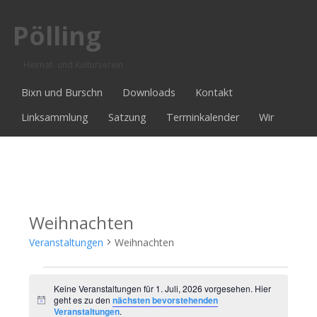
Pölling
Heimat- und Kulturverein
Bixn und Burschn
Downloads
Kontakt
Linksammlung
Satzung
Terminkalender
Wir
Weihnachten
Veranstaltungen
Weihnachten
Veranstaltungen
Keine Veranstaltungen für 1. Juli, 2026 vorgesehen. Hier
geht es zu den
nächsten bevorstehenden
Hinweis
für
Veranstaltungen
.